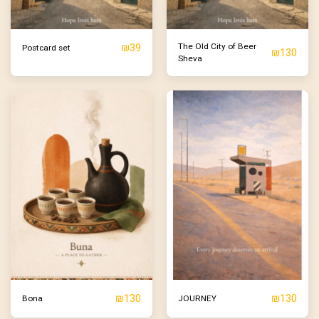
₪
39
The Old City of Beer
Postcard set
₪
130
Sheva
₪
130
₪
130
Bona
JOURNEY