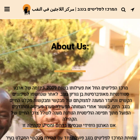
המרכז לפליטים בנגב | مركز اللاجئين في النقب
About Us:
מרכז הפליטים החל את פעילותו בשנת 2009, כיוזמה של ארבע 
סטודנטיות מאוניברסיטת בן גוריון בנגב. לאחר שנחשפו לסיפורים 
הקשים והיעדר המענה למצוקתם של מבקשי ומבקשות מקלט החיים 
בנגב. היום, כעשור אחרי העמותה מפעילה מערך פעילות ומתנדבים 
הפועל מתוך תפיסה הוליסטית הנותנת מענה לשלל צרכי החיים של 
הקהילה.
אנו הארגון היחידי שבסיסו בדרום ומסייע לקהילה זו.
עמותת המרכז לפליטים בנגב פועלת יחד עם קהילת מבקשי המקלט בעיר 