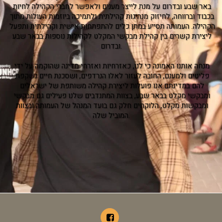
באר שבע ובדרום על מנת לייצר מענים ולאפשר לחברי הקהילה לחיות 
בכבוד וברווחה, לחיזוק מנהיגות קהילתית ולתמיכה ביוזמות העולות מתוך 
הקהילה. העמותה תסייע במתן כלים להתפתחות אישית וקהילתית ותפעל 
ליצירת קשרים בין קהילת מבקשי המקלט לקהילות נוספות בבאר שבע 
ובדרום.
מנחה אותנו האמונה כי לנו, כאזרחיות ואזרחי מדינה שהוקמה על ידי 
פליטים ולמענם, החובה לעזור לאלו הנרדפים, ושסכנת חיים נשקפת 
להם במדינתם.אנו פועלות ליצירת קהילה משותפת של ישראלים 
ומבקשי מקלט בבאר שבע, בצוות המתנדבים שלנו פעילים גם מבקשי 
ומבקשות מקלט, הלוקחים חלק גם בועד המנהל של העמותה ובצוות 
המוביל שלה.