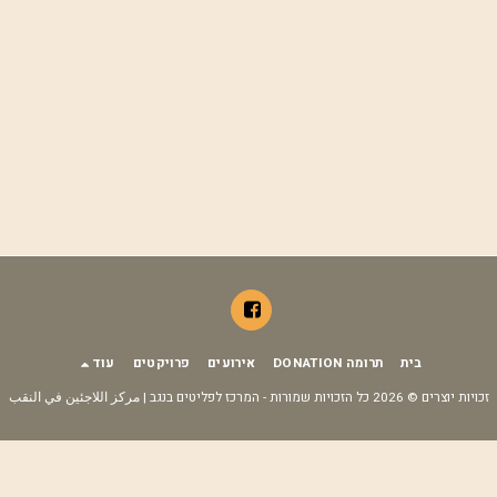
בית
תרומה DONATION
אירועים
פרויקטים
עוד
זכויות יוצרים © 2026 כל הזכויות שמורות -
המרכז לפליטים בנגב | مركز اللاجئين في النقب