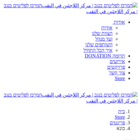
המרכז לפליטים בנגב
| مركز اللاجئين في النقب
אודות
אודות
הצוות שלנו
ועד מנהל
השותפים שלנו
איך הכל התחיל
תרומה DONATION
אירועים
פרויקטים
צור קשר
Store
המרכז לפליטים בנגב
| مركز اللاجئين في النقب
בית
Store
פרינטים
בונא